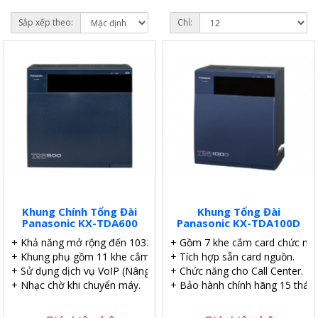
Sắp xếp theo:
Chỉ:
Khung Chính Tổng Đài
Khung Tổng Đài
Panasonic KX-TDA600
Panasonic KX-TDA100D
+ Khả năng mở rộng đến 1032 máy nhánh.
+ Gồm 7 khe cắm card chức năn
+ Khung phụ gồm 11 khe cắm.
+ Tích hợp sẵn card nguồn.
+ Sử dụng dịch vụ VoIP (Nâng cấp Card).
+ Chức năng cho Call Center.
+ Nhạc chờ khi chuyển máy.
+ Bảo hành chính hãng 15 tháng