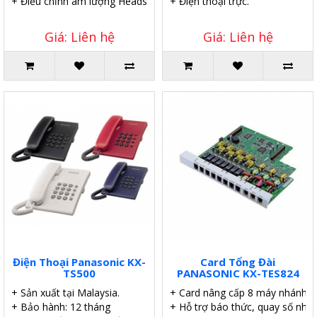
+ Điều chỉnh âm lượng Headset, Speaker-phone.
+ Điện thoại trực.
Giá: Liên hệ
Giá: Liên hệ
Điện Thoại Panasonic KX-
Card Tổng Đài
TS500
PANASONIC KX-TES824
+ Sản xuất tại Malaysia.
+ Card nâng cấp 8 máy nhánh.
+ Bảo hành: 12 tháng
+ Hỗ trợ báo thức, quay số nhanh