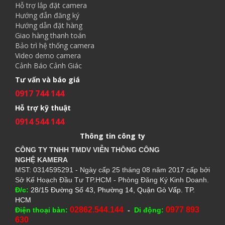
Hỗ trợ lắp đặt camera
Hướng đẫn đăng ký
Hướng dẫn đặt hàng
Giao hàng thanh toán
Bảo trì hệ thống camera
Video demo camera
Cảnh Báo Cảnh Giác
Tư vấn và báo giá
0917 744 144
Hỗ trợ kỹ thuật
0914 544 144
Thông tin công ty
CÔNG TY TNHH TMDV VIỄN THÔNG CÔNG
NGHỆ
KAMERA
MST: 0314595291 - Ngày cấp 25 tháng 08 năm 2017 cấp bởi
Sở Kế Hoạch Đầu Tư TP.HCM - Phòng Đăng Ký Kinh Doanh.
Đ/c:
28/15 Đường Số 43, Phường 14, Quận Gò Vấp. TP.
HCM
02862.544.144
0977 893
Điện thoại bàn:
-
Di động:
630