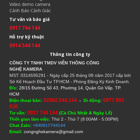
Video demo camera
Cảnh Báo Cảnh Giác
Tư vấn và báo giá
0917 744 144
Hỗ trợ kỹ thuật
0914 544 144
Thông tin công ty
CÔNG TY TNHH TMDV VIỄN THÔNG CÔNG
NGHỆ
KAMERA
MST: 0314595291 - Ngày cấp 25 tháng 08 năm 2017 cấp bởi
Sở Kế Hoạch Đầu Tư TP.HCM - Phòng Đăng Ký Kinh Doanh.
Đ/c:
28/15 Đường Số 43, Phường 14, Quận Gò Vấp. TP.
HCM
02862.544.144
0977 893
Điện thoại bàn:
-
Di động:
630
0917 744 144
Tư vấn:
(Cả Chủ Nhật & Ngày Lễ)
Thời gian làm việc:
Thứ 2 - Thứ 7 (8:00AM - 5:00PM)
Chat Zalo:
+840917744144
Email:
congnghekamera@gmail.com