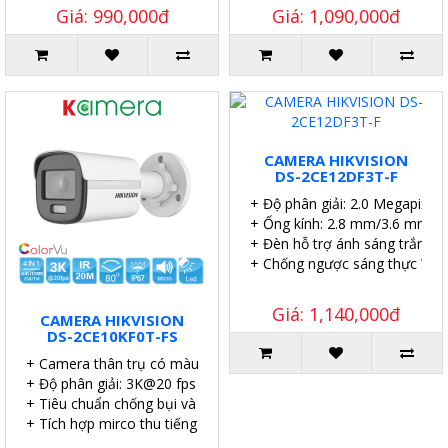
Giá: 990,000đ
Giá: 1,090,000đ
CAMERA HIKVISION
DS-2CE12DF3T-F
+ Độ phân giải: 2.0 Megapixel.
+ Ống kính: 2.8 mm/3.6 mm/6
+ Đèn hỗ trợ ánh sáng trắng l
+ Chống ngược sáng thực WD
Giá: 1,140,000đ
CAMERA HIKVISION
DS-2CE10KF0T-FS
+ Camera thân trụ có màu vào ban đêm.
+ Độ phân giải: 3K@20 fps (mặc định).
+ Tiêu chuẩn chống bụi và nước: IP67
+ Tích hợp mirco thu tiếng.