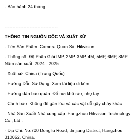
- Bảo hành 24 tháng.
----------------------------------
THÔNG TIN NGUỒN GỐC VÀ XUẤT XỨ
- Tên Sản Phẩm: Camera Quan Sát Hikvision
- Thông số: Độ Phân Giải IMP, 2MP, 3MP, 4M, 5MP, 6MP, 8MP
Năm sản xuất: 2024 - 2025.
- Xuất xứ: China (Trung Quốc).
- Hướng Dẫn Sử Dụng: Xem tài liệu di kèm.
- Hướng dản bảo quản: Để nơi khô ráo, nhẹ tay.
- Cảnh báo: Không đê gân lửa và các vật dễ gây cháy khác.
- Nhà Sản Xuất/ Nhà cung cấp: Hangzhou Hikvision Technology
Co., Ltd .
- Địa Chỉ: No.700 Dongliu Road, Binjiang District, Hangzhou
310052, China.