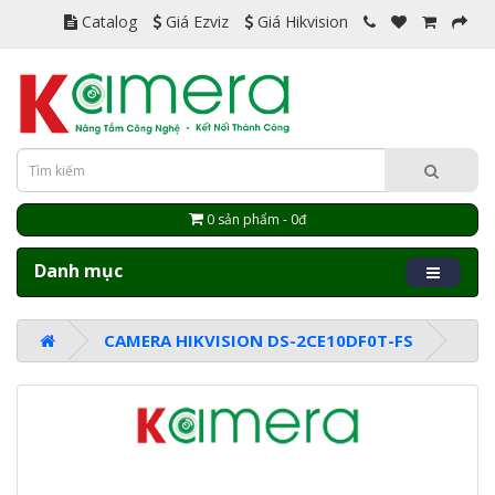
Catalog
Giá Ezviz
Giá Hikvision
0 sản phẩm - 0đ
Danh mục
CAMERA HIKVISION DS-2CE10DF0T-FS