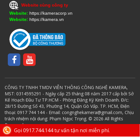
Website cùng công ty
Website:
https://kameracorp.vn
Website:
https://kamera.vn
CÔNG TY TNHH TMDV VIỄN THÔNG CÔNG NGHỆ KAMERA,
MST: 0314595291 - Ngày cấp 25 tháng 08 năm 2017 cấp bởi Sở
Kế Hoạch Đầu Tư TP.HCM - Phòng Đăng Ký Kinh Doanh. Đ/c:
28/15 Đường Số 43, Phường 14, Quận Gò Vấp. TP. HCM, Điện
thoại: 0917 744 144 - Email: congnghekamera@gmail.com, Chịu
trách nhiệm nội dung: Phạm Ngọc Trọng. © 2026 All Rights
Reserved.
Gọi 0917.744.144 tư vấn tận nơi miễn phí.