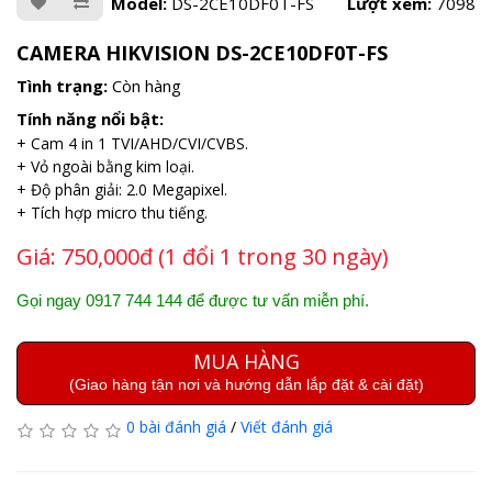
Model:
DS-2CE10DF0T-FS
Lượt xem:
7098
CAMERA HIKVISION DS-2CE10DF0T-FS
Tình trạng:
Còn hàng
Tính năng nổi bật:
+ Cam 4 in 1 TVI/AHD/CVI/CVBS.
+ Vỏ ngoài bằng kim loại.
+ Độ phân giải: 2.0 Megapixel.
+ Tích hợp micro thu tiếng.
Giá:
750,000đ (1 đổi 1 trong 30 ngày)
Gọi ngay 0917 744 144 để được tư vấn miễn phí.
MUA HÀNG
(Giao hàng tận nơi và hướng dẫn lắp đặt & cài đặt)
0 bài đánh giá
/
Viết đánh giá