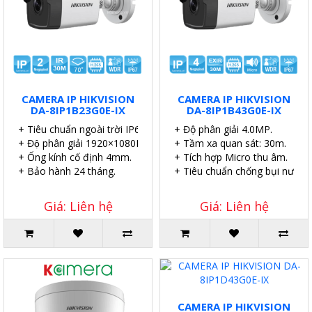
CAMERA IP HIKVISION
CAMERA IP HIKVISION
DA-8IP1B23G0E-IX
DA-8IP1B43G0E-IX
+ Tiêu chuẩn ngoài trời IP67.
+ Độ phân giải 4.0MP.
+ Độ phân giải 1920×1080P.
+ Tầm xa quan sát: 30m.
+ Ống kính cố định 4mm.
+ Tích hợp Micro thu âm.
+ Bảo hành 24 tháng.
+ Tiêu chuẩn chống bụi nước I
Giá: Liên hệ
Giá: Liên hệ
CAMERA IP HIKVISION