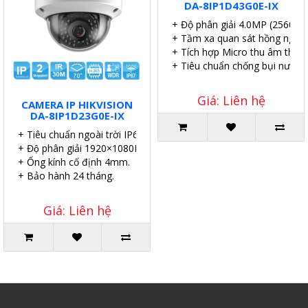
DA-8IP1D43G0E-IX
+ Độ phân giải 4.0MP (2560×1
+ Tầm xa quan sát hồng ngoại
+ Tích hợp Micro thu âm thanh
+ Tiêu chuẩn chống bụi nước I
Giá: Liên hệ
CAMERA IP HIKVISION
DA-8IP1D23G0E-IX
+ Tiêu chuẩn ngoài trời IP67.
+ Độ phân giải 1920×1080P.
+ Ống kính cố định 4mm.
+ Bảo hành 24 tháng.
Giá: Liên hệ