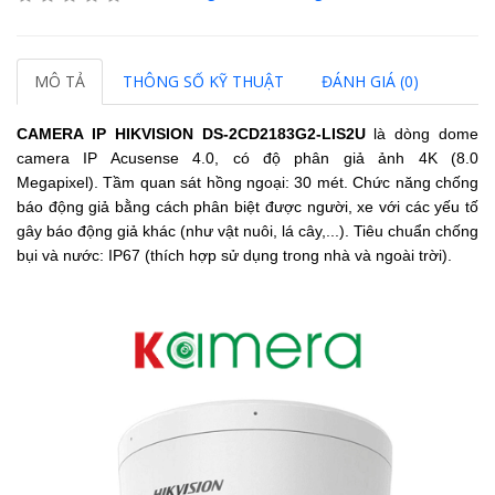
MÔ TẢ
THÔNG SỐ KỸ THUẬT
ĐÁNH GIÁ (0)
CAMERA IP HIKVISION
DS-2CD2183G2-LIS2U
là dòng dome
camera IP Acusense 4.0, có độ phân giả ảnh 4K (8.0
Megapixel).
Tầm quan sát hồng ngoại: 30 mét.
Chức năng chống
báo động giả bằng cách phân biệt được người, xe với các yếu tố
gây báo động giả khác (như vật nuôi, lá cây,...).
Tiêu chuẩn chống
bụi và nước: IP67 (thích hợp sử dụng trong nhà và ngoài trời).