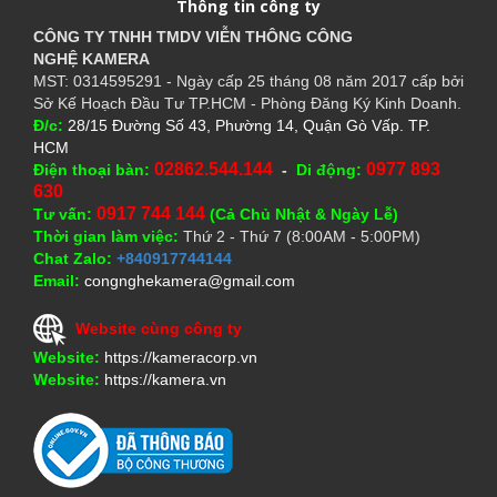
Thông tin công ty
CÔNG TY TNHH TMDV VIỄN THÔNG CÔNG
NGHỆ
KAMERA
MST: 0314595291 - Ngày cấp 25 tháng 08 năm 2017 cấp bởi
Sở Kế Hoạch Đầu Tư TP.HCM - Phòng Đăng Ký Kinh Doanh.
Đ/c:
28/15 Đường Số 43, Phường 14, Quận Gò Vấp. TP.
HCM
02862.544.144
0977 893
Điện thoại bàn:
-
Di động:
630
0917 744 144
Tư vấn:
(Cả Chủ Nhật & Ngày Lễ)
Thời gian làm việc:
Thứ 2 - Thứ 7 (8:00AM - 5:00PM)
Chat Zalo:
+840917744144
Email:
congnghekamera@gmail.com
Website cùng công ty
Website:
https://kameracorp.vn
Website:
https://kamera.vn