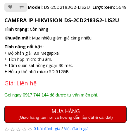
Model:
DS-2CD2183G2-LIS2U
Lượt xem:
5649
CAMERA IP HIKVISION DS-2CD2183G2-LIS2U
Tình trạng:
Còn hàng
Khuyến mãi:
Mua nhiều giảm giá càng nhiều.
Tính năng nổi bật:
+ Độ phân giải: 8.0 Megapixel.
+ Tích hợp micro thu âm.
+ Tầm quan sát hồng ngoại: 30 mét.
+ Hỗ trợ thẻ nhớ micro SD 512GB.
Giá:
Liên hệ
Gọi ngay 0917 744 144 để được tư vấn miễn phí.
MUA HÀNG
(Giao hàng tận nơi và hướng dẫn lắp đặt & cài đặt)
0 bài đánh giá
/
Viết đánh giá