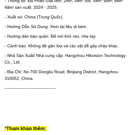
- Thông số: Độ Phân Giải IMP, 2MP, 3MP, 4M, 5MP, 6MP, 8MP
Năm sản xuất: 2024 - 2025.
- Xuất xứ: China (Trung Quốc).
- Hướng Dẫn Sử Dụng: Xem tài liệu di kèm.
- Hướng dản bảo quản: Để nơi khô ráo, nhẹ tay.
- Cảnh báo: Không đê gân lửa và các vật dễ gây cháy khác.
- Nhà Sản Xuất/ Nhà cung cấp: Hangzhou Hikvision Technology
Co., Ltd .
- Địa Chỉ: No.700 Dongliu Road, Binjiang District, Hangzhou
310052, China.
----------------------------------
*
Tham khảo thêm: