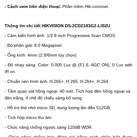
- Cách xem trên điện thoại:
Phần mềm Hik-connnet.
Thông tin chi tiết
HIKVISION
DS-2CD2183G2-LIS2U
- Cảm biến hình ảnh: 1/2.8 inch Progressive Scan CMOS.
- Độ phân giải: 8.0 Megapixel.
- Ống kính: 4mm (2.8/6mm tùy chọn).
- Độ nhạy sáng: Color: 0.005 Lux @ (F1.6, AGC ON), 0 Lux with
IR on.
- Chuẩn nén hình ảnh: H.265+, H.265, H.264+, H.264.
- Tầm quan sát hồng ngoại: 40 mét.
Tích hợp đèn hồng ngoại và
đèn trắng, 4 chế độ chiếu sáng bổ sung.
- Hỗ trợ thẻ nhớ micro SD, dung lượng lên đến 512GB.
- Tích hợp micro thu âm.
- Chức năng chống ngược sáng 120dB WDR.
- Chức năng chống báo động giả bằng cách phân biệt được