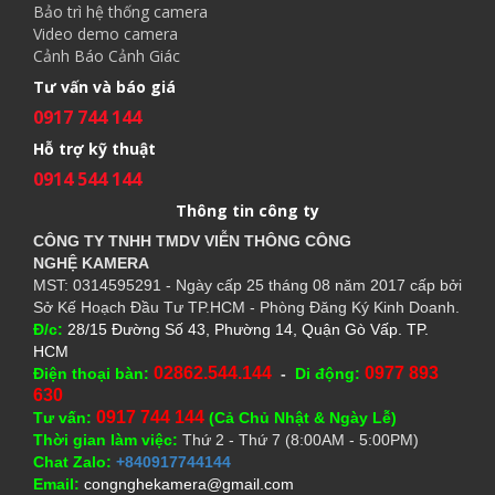
Bảo trì hệ thống camera
Video demo camera
Cảnh Báo Cảnh Giác
Tư vấn và báo giá
0917 744 144
Hỗ trợ kỹ thuật
0914 544 144
Thông tin công ty
CÔNG TY TNHH TMDV VIỄN THÔNG CÔNG
NGHỆ
KAMERA
MST: 0314595291 - Ngày cấp 25 tháng 08 năm 2017 cấp bởi
Sở Kế Hoạch Đầu Tư TP.HCM - Phòng Đăng Ký Kinh Doanh.
Đ/c:
28/15 Đường Số 43, Phường 14, Quận Gò Vấp. TP.
HCM
02862.544.144
0977 893
Điện thoại bàn:
-
Di động:
630
0917 744 144
Tư vấn:
(Cả Chủ Nhật & Ngày Lễ)
Thời gian làm việc:
Thứ 2 - Thứ 7 (8:00AM - 5:00PM)
Chat Zalo:
+840917744144
Email:
congnghekamera@gmail.com